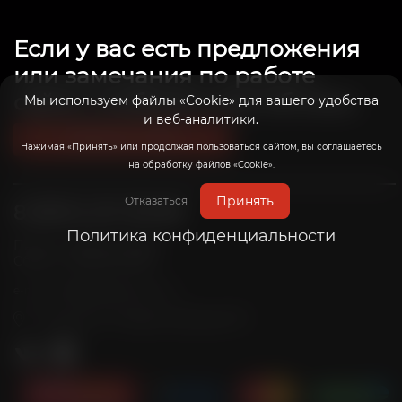
Если у вас есть предложения
или замечания по работе
сайта, сообщите нам об этом.
Мы используем файлы «Cookie» для вашего удобства
и веб-аналитики.
Связаться с нами
Нажимая «Принять» или продолжая пользоваться сайтом, вы соглашаетесь
на обработку файлов «Cookie».
Принять
Отказаться
8 (800) 201-39-98
Политика конфиденциальности
Пн-Пт: с 10:00 до 20:00
Сб-Вс: с 10:00 до 19:00
info@radicalrims.ru
e-mail:
г. Москва, СНТ Дары природы 78