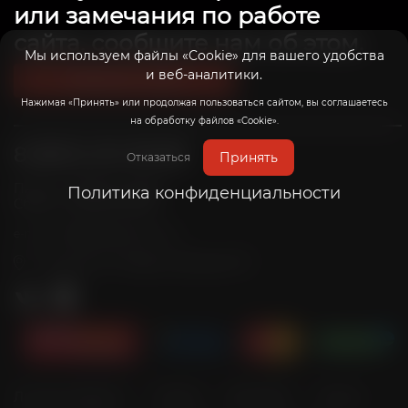
или замечания по работе
сайта, сообщите нам об этом.
Мы используем файлы «Cookie» для вашего удобства
и веб-аналитики.
Связаться с нами
Нажимая «Принять» или продолжая пользоваться сайтом, вы соглашаетесь
на обработку файлов «Cookie».
8 (800) 201-39-98
Принять
Отказаться
Пн-Пт: с 10:00 до 20:00
Политика конфиденциальности
Сб-Вс: с 10:00 до 19:00
info@radicalrims.ru
e-mail:
г. Москва, СНТ Дары природы 78
Личный кабинет
Оплата
Доставка
Акции