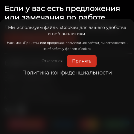
Если у вас есть предложения
или замечания по работе
сайта, сообщите нам об этом.
Мы используем файлы «Cookie» для вашего удобства
и веб-аналитики.
Связаться с нами
Нажимая «Принять» или продолжая пользоваться сайтом, вы соглашаетесь
на обработку файлов «Cookie».
Принять
Отказаться
8 (800) 201-39-98
Политика конфиденциальности
Пн-Пт: с 10:00 до 20:00
Сб-Вс: с 10:00 до 19:00
info@radicalrims.ru
e-mail:
г. Москва, СНТ Дары природы 78