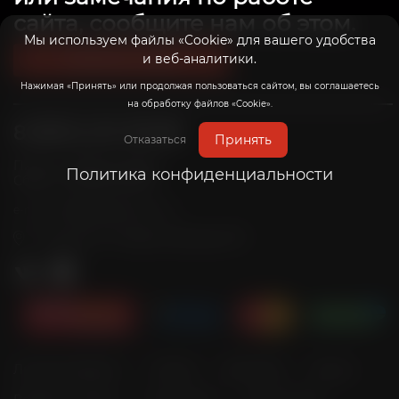
сайта, сообщите нам об этом.
Мы используем файлы «Cookie» для вашего удобства
и веб-аналитики.
Связаться с нами
Нажимая «Принять» или продолжая пользоваться сайтом, вы соглашаетесь
на обработку файлов «Cookie».
8 (800) 201-39-98
Принять
Отказаться
Пн-Пт: с 10:00 до 20:00
Политика конфиденциальности
Сб-Вс: с 10:00 до 19:00
info@radicalrims.ru
e-mail:
г. Москва, СНТ Дары природы 78
Личный кабинет
Оплата
Доставка
Акции