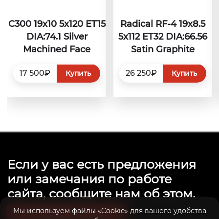
C300 19x10 5x120 ET15
Radical RF-4 19x8.5
DIA:74.1 Silver
5x112 ET32 DIA:66.56
Machined Face
Satin Graphite
17 500₽
26 250₽
Купить
Купить
Если у вас есть предложения
или замечания по работе
сайта, сообщите нам об этом.
Мы используем файлы «Cookie» для вашего удобства
Связаться с нами