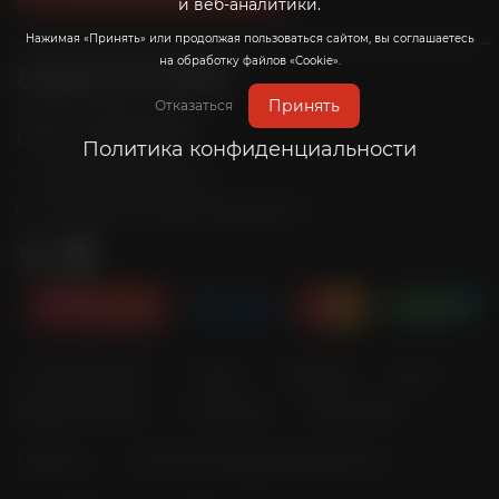
и веб-аналитики.
Нажимая «Принять» или продолжая пользоваться сайтом, вы соглашаетесь
на обработку файлов «Cookie».
8 (800) 201-39-98
Принять
Отказаться
Пн-Пт: с 10:00 до 20:00
Сб-Вс: с 10:00 до 19:00
Политика конфиденциальности
info@radicalrims.ru
e-mail:
г. Москва, СНТ Дары природы 78
Личный кабинет
Оплата
Доставка
Акции
Возврат товара
О магазине
Карта сайта
Гарантия
Политика конфиденциальности