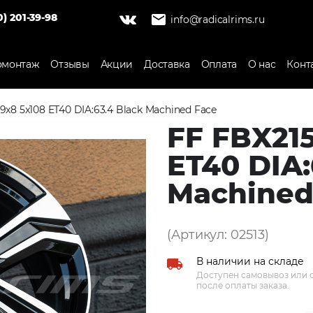
0) 201-39-98
info@radicalrims.ru
монтаж
Отзывы
Акции
Доставка
Оплата
О нас
Конт
19x8 5x108 ET40 DIA:63.4 Black Machined Face
FF FBX215
ET40 DIA:
Machined
(Артикул: 02513)
В наличии на складе
Доступен самовывоз или о
после оплаты заказа.