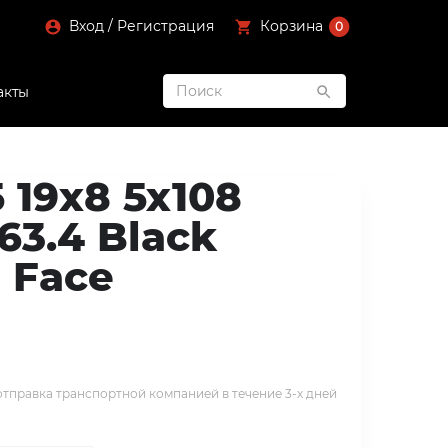
Вход / Регистрация
Корзина
0
акты
 19x8 5x108
63.4 Black
 Face
тправка транспортной компанией в течение 3-х дней