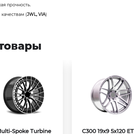
кая прочность.
качествам (
JWL, VIA
)
товары
ulti-Spoke Turbine
C300 19x9 5x120 E