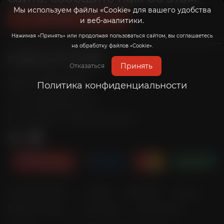
Мы используем файлы «Cookie» для вашего удобства
Связаться с нами
и веб-аналитики.
Нажимая «Принять» или продолжая пользоваться сайтом, вы соглашаетесь
на обработку файлов «Cookie».
8 (800) 201-39-98
Принять
Отказаться
Пн-Пт: с 10:00 до 20:00
Политика конфиденциальности
Сб-Вс: с 10:00 до 19:00
info@radicalrims.ru
e-mail:
г. Москва, СНТ Дары природы 78
Личный кабинет
Оплата
Доставка
Акции
Возврат товара
О магазине
Карта сайта