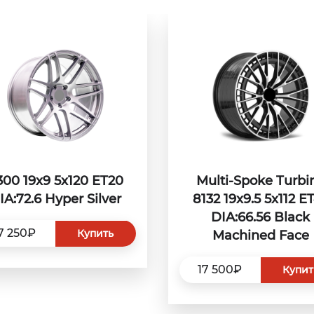
300 19x9 5x120 ET20
Multi-Spoke Turbi
IA:72.6 Hyper Silver
8132 19x9.5 5x112 E
DIA:66.56 Black
7 250₽
Купить
Machined Face
17 500₽
Купит