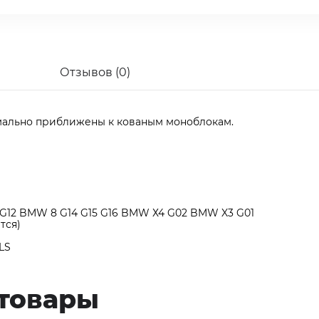
Отзывов (0)
мально приближены к кованым моноблокам.
G12 BMW 8 G14 G15 G16 BMW Х4 G02 BMW X3 G01
тся)
LS
товары