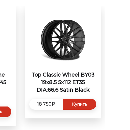
ne
Top Classic Wheel BY03
T45
19x8.5 5x112 ET35
DIA:66.6 Satin Black
18 750₽
Купить
ь