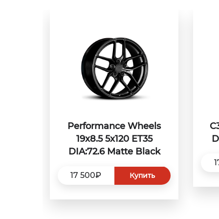
Performance Wheels
C
19x8.5 5x120 ET35
D
DIA:72.6 Matte Black
1
17 500₽
Купить