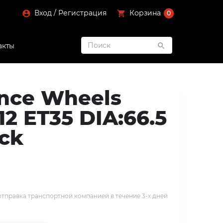
Вход / Регистрация
Корзина
0
акты
nce Wheels
112 ET35 DIA:66.5
ack
тправка транспортной компанией в течение 3-х дней