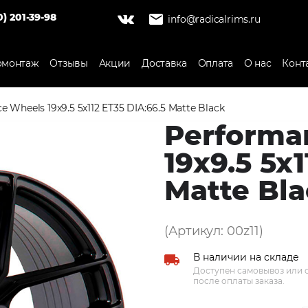
0) 201-39-98
info@radicalrims.ru
монтаж
Отзывы
Акции
Доставка
Оплата
О нас
Конт
 Wheels 19x9.5 5x112 ET35 DIA:66.5 Matte Black
Performa
19x9.5 5x
Matte Bl
(Артикул: 00z11)
В наличии на складе
Доступен самовывоз или о
после оплаты заказа.