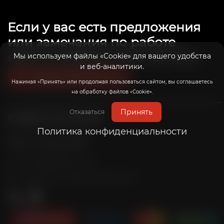
Если у вас есть предложения
или замечания по работе
сайта, сообщите нам об этом.
Мы используем файлы «Cookie» для вашего удобства
и веб-аналитики.
Связаться с нами
Нажимая «Принять» или продолжая пользоваться сайтом, вы соглашаетесь
на обработку файлов «Cookie».
Принять
Отказаться
8 (800) 201-39-98
Политика конфиденциальности
Пн-Пт: с 10:00 до 20:00
Сб-Вс: с 10:00 до 19:00
info@radicalrims.ru
e-mail:
г. Москва, СНТ Дары природы 78