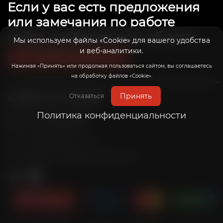
Если у вас есть предложения
или замечания по работе
сайта, сообщите нам об этом.
Мы используем файлы «Cookie» для вашего удобства
и веб-аналитики.
Связаться с нами
Нажимая «Принять» или продолжая пользоваться сайтом, вы соглашаетесь
на обработку файлов «Cookie».
8 (800) 201-39-98
Принять
Отказаться
Политика конфиденциальности
Пн-Пт: с 10:00 до 20:00
Сб-Вс: с 10:00 до 19:00
info@radicalrims.ru
e-mail:
г. Москва, СНТ Дары природы 78