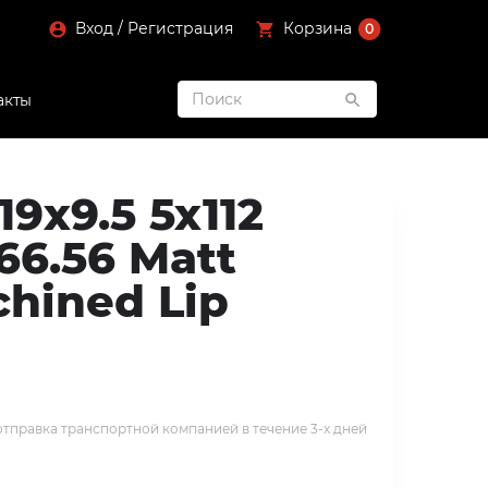
Вход / Регистрация
Корзина
0
акты
19x9.5 5x112
66.56 Matt
chined Lip
тправка транспортной компанией в течение 3-х дней