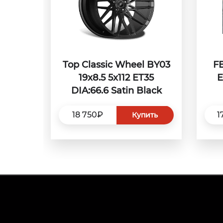
Top Classic Wheel BY03
FB
19x8.5 5x112 ET35
E
DIA:66.6 Satin Black
18 750₽
1
Купить