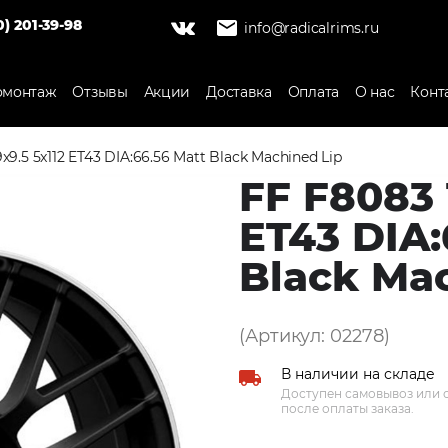
0) 201-39-98
info@radicalrims.ru
монтаж
Отзывы
Акции
Доставка
Оплата
О нас
Конт
x9.5 5x112 ET43 DIA:66.56 Matt Black Machined Lip
FF F8083 
ET43 DIA:
Black Ma
(Артикул: 02278)
В наличии на складе
Доступен самовывоз или о
после оплаты заказа.