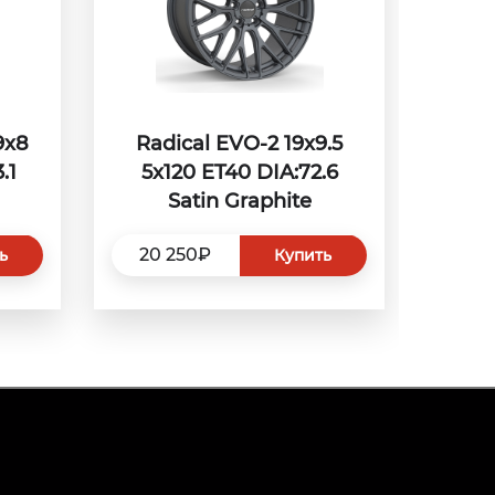
9x8
Radical EVO-2 19x9.5
.1
5x120 ET40 DIA:72.6
Satin Graphite
20 250₽
ь
Купить