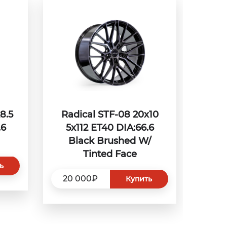
8.5
Radical STF-08 20x10
.6
5x112 ET40 DIA:66.6
Black Brushed W/
Tinted Face
ь
20 000₽
Купить