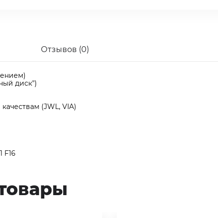
Отзывов (0)
лением)
ный диск")
качествам (JWL, VIA)
1 F16
товары