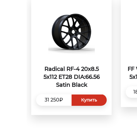
Radical RF-4 20x8.5
FF 
5x112 ET28 DIA:66.56
5x
Satin Black
1
31 250₽
Купить