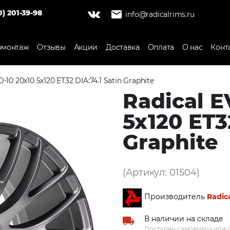
0) 201-39-98
info@radicalrims.ru
монтаж
Отзывы
Акции
Доставка
Оплата
О нас
Конт
-10 20x10 5x120 ET32 DIA:74.1 Satin Graphite
Radical E
5x120 ET3
Graphite
(Артикул: 01504)
Производитель
Radic
В наличии на складе
Доступен самовывоз или о