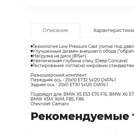
Описание
Характеристики
◾Технология Low Pressure Cast (литье под дав
◾Улучшенный дизайн внешнего обода ("обрат
◾Нагрузка на диск (815кг)
◾Увеличенная глубина спиц (Deep Concave)
◾Тестирование согласно мировым стандартам 
Разноширокий комплект:
Передняя ось - 20х10 ET32 5x120 DIA74.1
Задняя ось - 20x11 ET30 5x120 DIA74.1
Подойдут для: BMW X5 E53 E70 F15, BMW X6 E7
BMW X5М, Х6М, F85, F86
Chevrolet Camaro
Рекомендуемые 