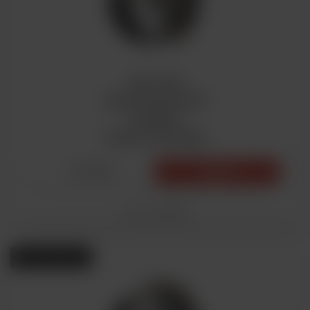
ZAX YNX
22x10 5x112 ET37
DIA:66.5
Gloss Gunmetal
22 250₽
Купить
Модель
00052
Есть в наличии