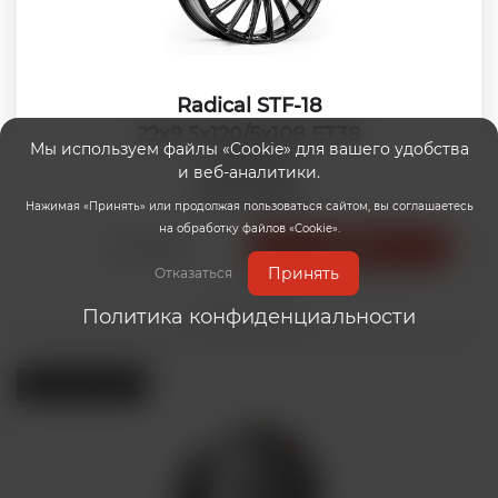
Radical STF-18
22x9 5x120/5x108 ET38
Мы используем файлы «Cookie» для вашего удобства
DIA:72.6
и веб-аналитики.
Satin Black
Нажимая «Принять» или продолжая пользоваться сайтом, вы соглашаетесь
на обработку файлов «Cookie».
26 000₽
Купить
Принять
Отказаться
Политика конфиденциальности
Модель
01429
Есть в наличии