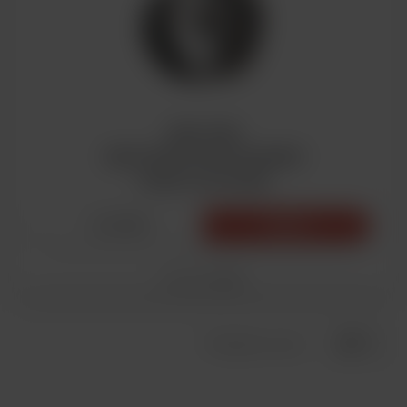
ZAX YNX
22x11 5x112 ET43 DIA:66.5
Gloss Gunmetal
22 250₽
Купить
Модель
00087
20
Показать на стр.