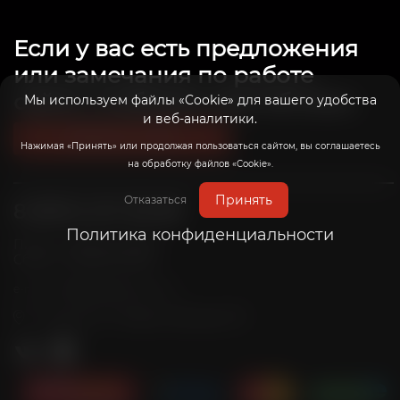
Если у вас есть предложения
или замечания по работе
сайта, сообщите нам об этом.
Мы используем файлы «Cookie» для вашего удобства
и веб-аналитики.
Связаться с нами
Нажимая «Принять» или продолжая пользоваться сайтом, вы соглашаетесь
на обработку файлов «Cookie».
Принять
Отказаться
8 (800) 201-39-98
Политика конфиденциальности
Пн-Пт: с 10:00 до 20:00
Сб-Вс: с 10:00 до 19:00
info@radicalrims.ru
e-mail:
г. Москва, СНТ Дары природы 78