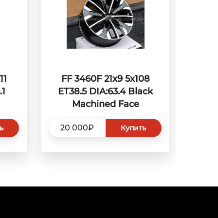
11
FF 3460F 21x9 5x108
.1
ET38.5 DIA:63.4 Black
Machined Face
20 000₽
ь
Купить