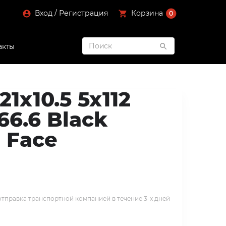
Вход / Регистрация
Корзина
0
акты
21x10.5 5x112
66.6 Black
 Face
тправка транспортной компанией в течение 3-х дней