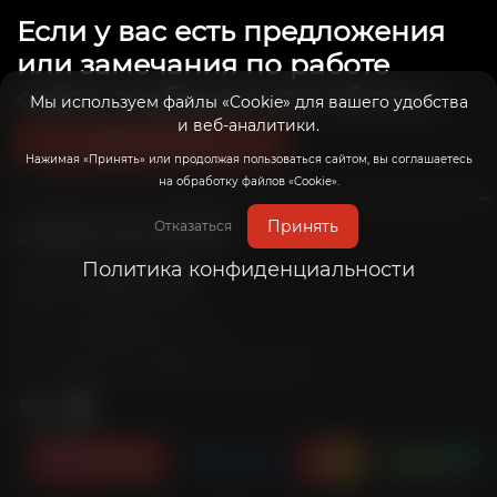
Если у вас есть предложения
или замечания по работе
сайта, сообщите нам об этом.
Мы используем файлы «Cookie» для вашего удобства
и веб-аналитики.
Связаться с нами
Нажимая «Принять» или продолжая пользоваться сайтом, вы соглашаетесь
на обработку файлов «Cookie».
Принять
Отказаться
8 (800) 201-39-98
Политика конфиденциальности
Пн-Пт: с 10:00 до 20:00
Сб-Вс: с 10:00 до 19:00
info@radicalrims.ru
e-mail:
г. Москва, СНТ Дары природы 78