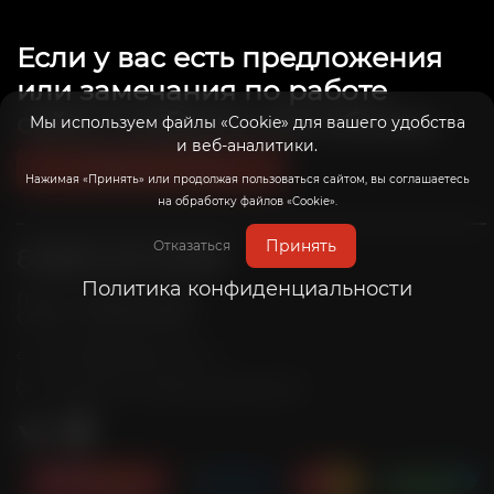
Если у вас есть предложения
или замечания по работе
сайта, сообщите нам об этом.
Мы используем файлы «Cookie» для вашего удобства
и веб-аналитики.
Связаться с нами
Нажимая «Принять» или продолжая пользоваться сайтом, вы соглашаетесь
на обработку файлов «Cookie».
Принять
Отказаться
8 (800) 201-39-98
Политика конфиденциальности
Пн-Пт: с 10:00 до 20:00
Сб-Вс: с 10:00 до 19:00
info@radicalrims.ru
e-mail:
г. Москва, СНТ Дары природы 78