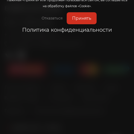
Нажимая «Принять» или продолжая пользоваться сайтом, вы соглашаетесь
на обработку файлов «Cookie».
8 (800) 201-39-98
Принять
Отказаться
Пн-Пт: с 10:00 до 20:00
Сб-Вс: с 10:00 до 19:00
Политика конфиденциальности
info@radicalrims.ru
e-mail:
г. Москва, СНТ Дары природы 78
Личный кабинет
Оплата
Доставка
Акции
Возврат товара
О магазине
Карта сайта
Гарантия
Политика конфиденциальности