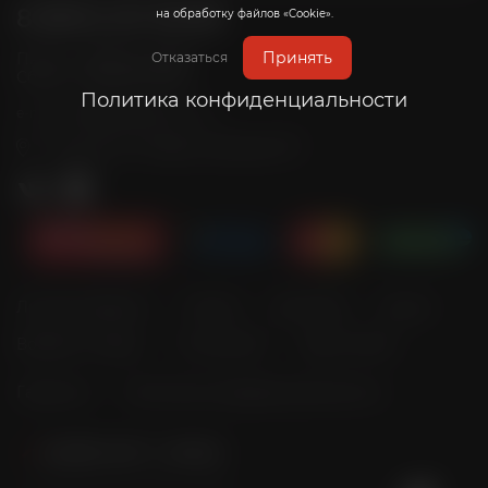
8 (800) 201-39-98
на обработку файлов «Cookie».
Принять
Пн-Пт: с 10:00 до 20:00
Отказаться
Сб-Вс: с 10:00 до 19:00
Политика конфиденциальности
info@radicalrims.ru
e-mail:
г. Москва, СНТ Дары природы 78
Личный кабинет
Оплата
Доставка
Акции
Возврат товара
О магазине
Карта сайта
Гарантия
Политика конфиденциальности