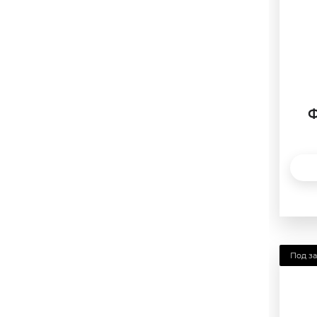
9.75
10
10.25
10.5
10.75
Ф
11
11.25
11.5
11.75
12
Под за