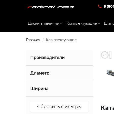
8 (80
Диски в наличии
Комплектующие
Шино
Главная
Комплектующие
Производители
Radical Forged
Диаметр
13
Ширина
14
-0.5
15
Кат
0
16