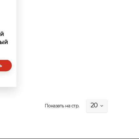
ой
ный
ь
20
Показать на стр.