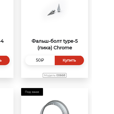
-4
Фальш-болт type-5
(пика) Сhrome
50₽
ь
Купить
Модель
00668
Под заказ