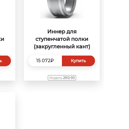
Иннер для
ки
ступенчатой полки
(закругленный кант)
15 072₽
ь
Купить
Модель
2912-93