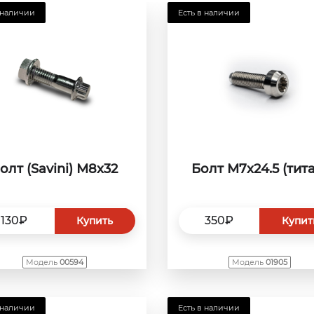
 наличии
Есть в наличии
олт (Savini) М8x32
Болт М7x24.5 (тит
130₽
350₽
Купить
Купит
Модель
00594
Модель
01905
 наличии
Есть в наличии