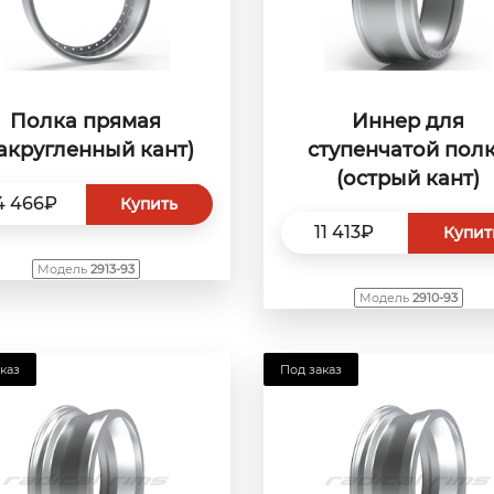
Полка прямая
Иннер для
закругленный кант)
ступенчатой пол
(острый кант)
4 466₽
Купить
11 413₽
Купит
Модель
2913-93
Модель
2910-93
каз
Под заказ