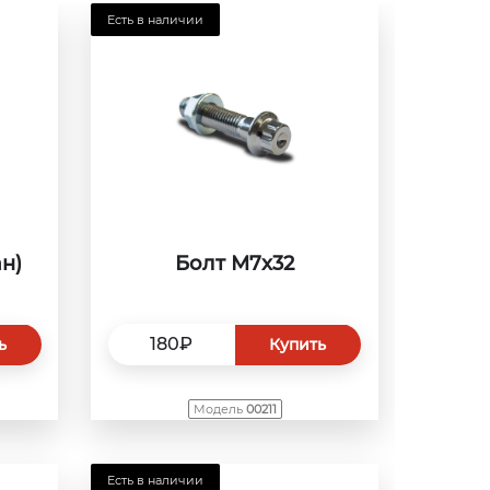
Есть в наличии
ан)
Болт М7x32
180₽
ь
Купить
Модель
00211
Есть в наличии