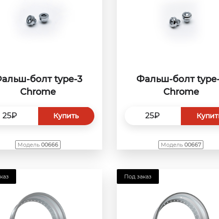
альш-болт type-3
Фальш-болт type
Сhrome
Сhrome
25₽
25₽
Купить
Купит
Модель
00666
Модель
00667
каз
Под заказ