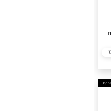
П
1
Под за