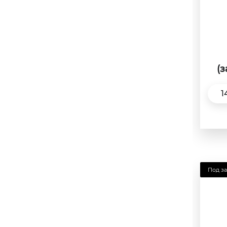
(
1
Под за