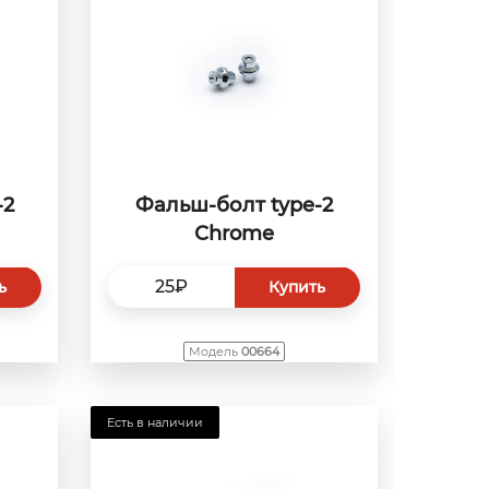
-2
Фальш-болт type-2
Сhrome
25₽
ь
Купить
Модель
00664
Есть в наличии