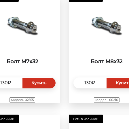
Болт М7x32
Болт М8x32
130₽
130₽
Купить
Купит
Модель
02555
Модель
00210
 наличии
Есть в наличии