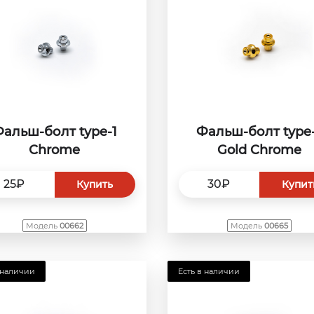
альш-болт type-1
Фальш-болт type
Сhrome
Gold Chrome
25₽
30₽
Купить
Купит
Модель
00662
Модель
00665
 наличии
Есть в наличии