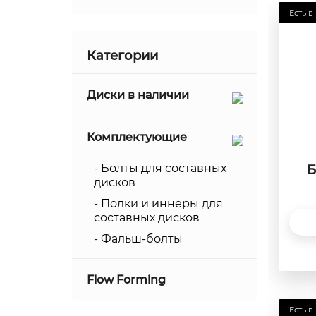
0.5
Есть в
17
0.75
18
Категории
1
19
1.25
Диски в наличии
20
1.5
21
Комплектующие
1.75
22
2
- Болты для составных
Б
23
дисков
2.25
24
- Полки и иннеры для
составных дисков
2.5
- Фальш-болты
2.75
3
Flow Forming
3.25
Есть в