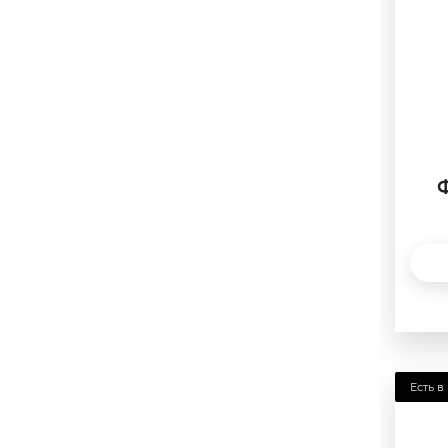
6.75
7
7.25
7.5
7.75
Ф
8
8.25
8.5
8.75
9
9.25
Есть в
9.5