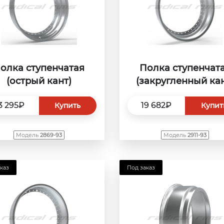
олка ступенчатая
Полка ступенчат
(острый кант)
(закругленный кан
3 295₽
19 682₽
Купить
Купит
Модель
2869-93
Модель
2911-93
каз
Под заказ