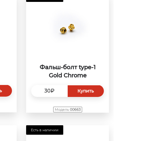
Фальш-болт type-1
Gold Chrome
ь
30₽
Купить
Модель
00663
Есть в наличии