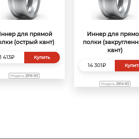
ннер для прямой
Иннер для прям
олки (острый кант)
полки (закруглен
кант)
11 413₽
Купить
14 301₽
Купит
Модель
2916-93
Модель
2914-93