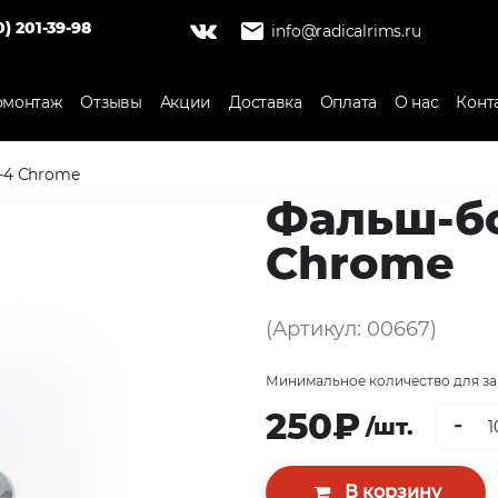
0) 201-39-98
info@radicalrims.ru
монтаж
Отзывы
Акции
Доставка
Оплата
О нас
Конт
-4 Сhrome
Фальш-бо
Сhrome
(Артикул: 00667)
Минимальное количество для зак
250₽
-
/шт.