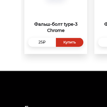
Фальш-болт type-3
Ф
Сhrome
25₽
Купить