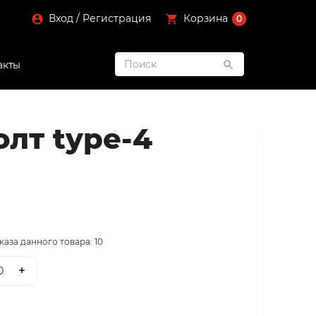
Вход / Регистрация
Корзина
0
акты
лт type-4
аза данного товара: 10
+