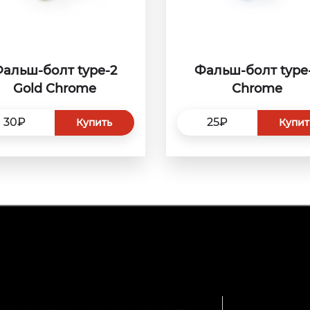
альш-болт type-2
Фальш-болт type
Gold Chrome
Сhrome
30₽
25₽
Купить
Купит