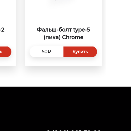
-2
Фальш-болт type-5
(пика) Сhrome
50₽
ь
Купить