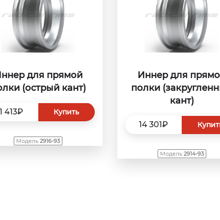
ннер для прямой
Иннер для прям
олки (острый кант)
полки (закруглен
кант)
11 413₽
Купить
14 301₽
Купит
Модель
2916-93
Модель
2914-93