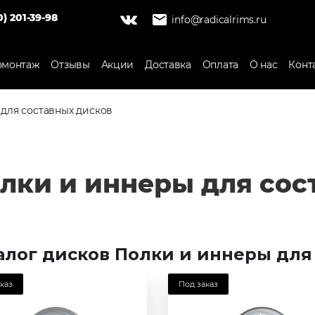
0) 201-39-98
info@radicalrims.ru
монтаж
Отзывы
Акции
Доставка
Оплата
О нас
Конт
для составных дисков
лки и иннеры для сос
алог дисков Полки и иннеры для
каз
Под заказ