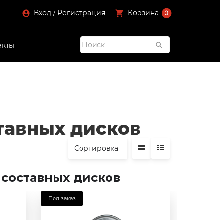
Вход / Регистрация
Корзина
0
акты
тавных дисков
Сортировка
 составных дисков
Под заказ