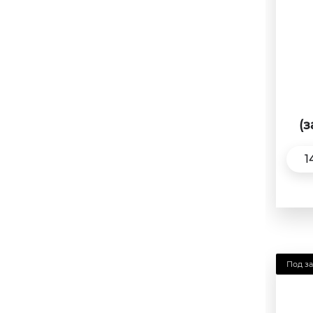
3.5
3.75
4
4.25
4.5
(
4.75
5
1
5.25
5.5
5.75
6
Под за
6.25
6.5