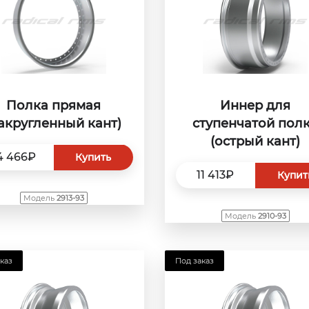
Полка прямая
Иннер для
закругленный кант)
ступенчатой пол
(острый кант)
4 466₽
Купить
11 413₽
Купит
Модель
2913-93
Модель
2910-93
каз
Под заказ