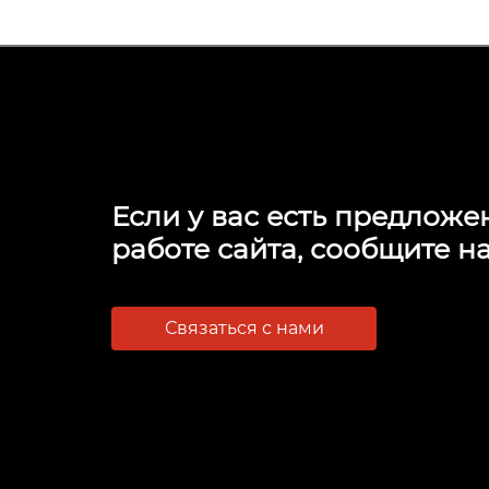
9.75
10
10.25
10.5
10.75
11
Если у вас есть предложе
работе сайта, сообщите на
11.25
11.5
11.75
Связаться с нами
12