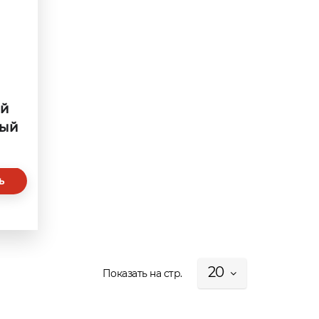
ой
ный
ь
20
Показать на стр.