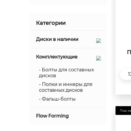
0.5
17
0.75
18
Категории
1
19
1.25
Диски в наличии
20
1.5
21
П
Комплектующие
1.75
22
2
- Болты для составных
23
1
дисков
2.25
24
- Полки и иннеры для
составных дисков
2.5
- Фальш-болты
2.75
3
Под за
Flow Forming
3.25