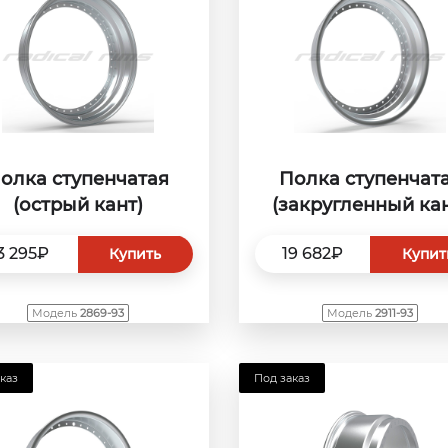
олка ступенчатая
Полка ступенчат
(острый кант)
(закругленный кан
3 295₽
19 682₽
Купить
Купит
Модель
2869-93
Модель
2911-93
каз
Под заказ