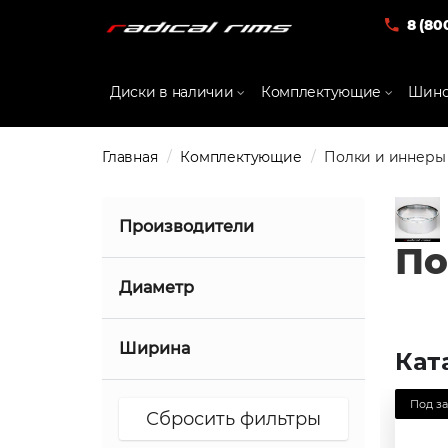
8 (80
Диски в наличии
Комплектующие
Шино
Главная
Комплектующие
Полки и иннеры 
Производители
По
Radical Forged
Диаметр
13
Ширина
Кат
14
-0.5
Под за
15
0
16