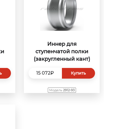
Иннер для
ки
ступенчатой полки
(закругленный кант)
15 072₽
ь
Купить
Модель
2912-93