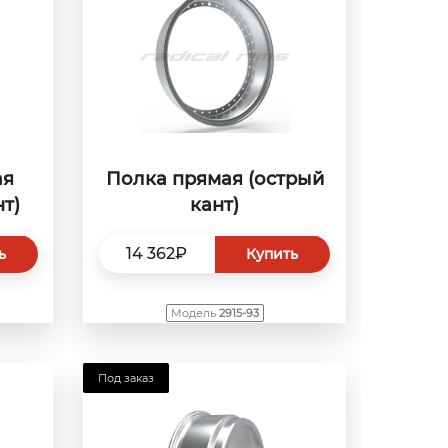
ая
Полка прямая (острый
т)
кант)
14 362₽
ь
Купить
Модель
2915-93
Под заказ