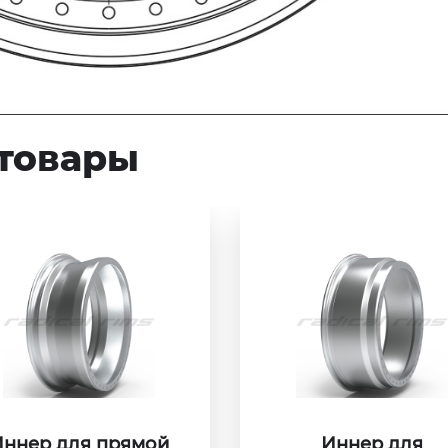
товары
ннер для прямой
Иннер для