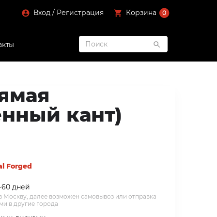
Вход / Регистрация
Корзина
0
акты
ямая
енный кант)
al Forged
-60 дней
 в Москву, далее возможен самовывоз или отправка
и в другие города