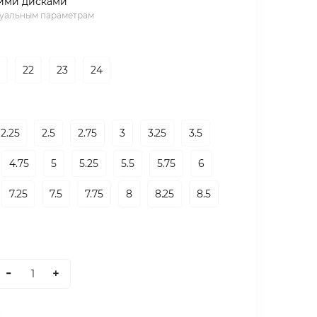
ими дисками
дуальным параметрам
1
22
23
24
2.25
2.5
2.75
3
3.25
3.5
4.75
5
5.25
5.5
5.75
6
7.25
7.5
7.75
8
8.25
8.5
-
+