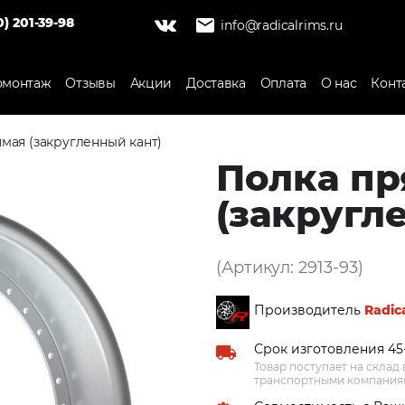
0) 201-39-98
info@radicalrims.ru
монтаж
Отзывы
Акции
Доставка
Оплата
О нас
Конт
мая (закругленный кант)
Полка пр
(закругл
(Артикул: 2913-93)
Производитель
Radic
Срок изготовления 45
Товар поступает на склад
транспортными компаниям