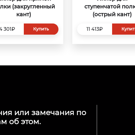
лки (закругленный
ступенчатой пол
кант)
(острый кант)
4 301₽
11 413₽
Купить
Купит
ния или замечания по
м об этом.