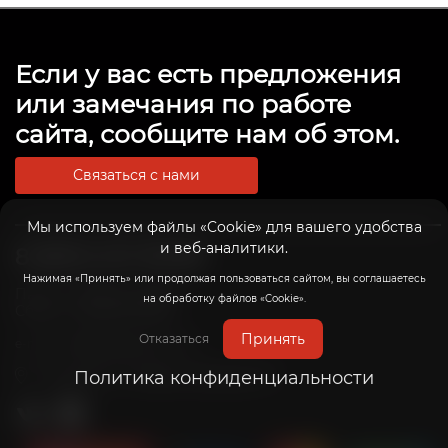
Если у вас есть предложения
или замечания по работе
сайта, сообщите нам об этом.
Связаться с нами
Мы используем файлы «Cookie» для вашего удобства
и веб-аналитики.
8 (800) 201-39-98
Нажимая «Принять» или продолжая пользоваться сайтом, вы соглашаетесь
Пн-Пт: с 10:00 до 20:00
на обработку файлов «Cookie».
Сб-Вс: с 10:00 до 19:00
Принять
Отказаться
info@radicalrims.ru
e-mail:
г. Москва, СНТ Дары природы 78
Политика конфиденциальности