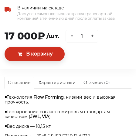
В наличии на складе
Доступен самовывоз или отправка транспортной
компанией в течение 3-х дней после оплаты заказа.
17 000₽
-
/шт.
+
Описание
Характеристики
Отзывов (0)
◾Технология
Flow Forming
, низкий вес и высокая
прочность.
◾Тестирование согласно мировым стандартам
качествам (
JWL, VIA
)
◾Вес диска — 10,15 кг