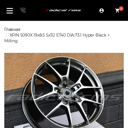
0
Главная
XPIN 5090X 19x8.5 5x112 ET40 DIA:73.1 Hyper Black +
Milling