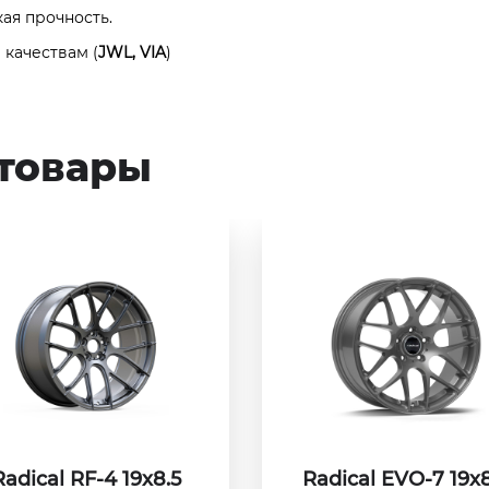
кая прочность.
качествам (
JWL, VIA
)
товары
Radical RF-4 19x8.5
Radical EVO-7 19x8