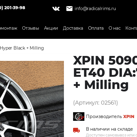
0) 201-39-98
info@radicalrims.ru
монтаж
Отзывы
Акции
Доставка
Оплата
О нас
Конт
 Hyper Black + Milling
XPIN 5090
ET40 DIA:
+ Milling
(Артикул: 02561)
Производитель
XPIN
В наличии на складе
Доступен самовывоз или о